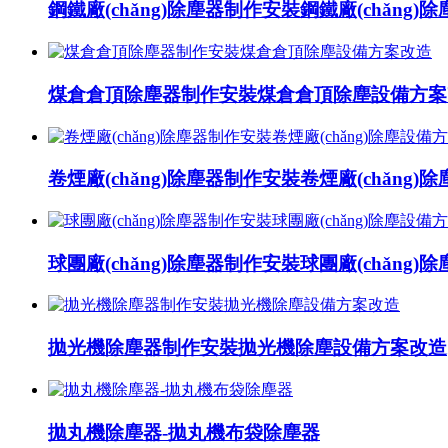
鋼鐵廠(chǎng)除塵器制作安裝鋼鐵廠(chǎng
煤倉倉頂除塵器制作安裝煤倉倉頂除塵設備方案
卷煙廠(chǎng)除塵器制作安裝卷煙廠(chǎng
球團廠(chǎng)除塵器制作安裝球團廠(chǎng
拋光機除塵器制作安裝拋光機除塵設備方案改造
拋丸機除塵器-拋丸機布袋除塵器