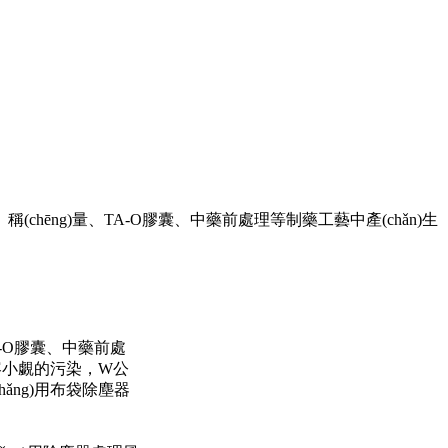
(chēng)量、TA-O膠囊、中藥前處理等制藥工藝中產(chǎn)生
TA-O膠囊、中藥前處
不容小覷的污染，W公
chǎng)用布袋除塵器