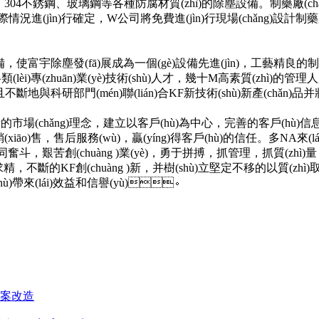
、304不銹鋼、玻璃鋼等各種防腐材質(zhì)的除塵設備。制藥廠(c
)際情況進(jìn)行確定，W公司將免費進(jìn)行現場(chǎng)設計制藥
備，使富宇除塵發(fā)展成為一個(gè)設備先進(jìn)，工藝精良的
èi)專(zhuān)業(yè)技術(shù)人才，幾十M高素質(zhì)的管
，并且不斷地與科研部門(mén)聯(lián)合KF新技術(shù)新產(chǎn
chǎng)理念，建立以客戶(hù)為中心，完善的客戶(hù)信息反
銷(xiāo)售，售后服務(wù)，贏(yíng)得客戶(hù)的信任。多NA來(l
，艱苦創(chuàng )業(yè)，勇于拼搏，抓管理，抓質(zh
求精，不斷的KF創(chuàng )新，并樹(shù)立堅定不移的以質(zhì)
hù)帶來(lái)效益和信譽(yù)。