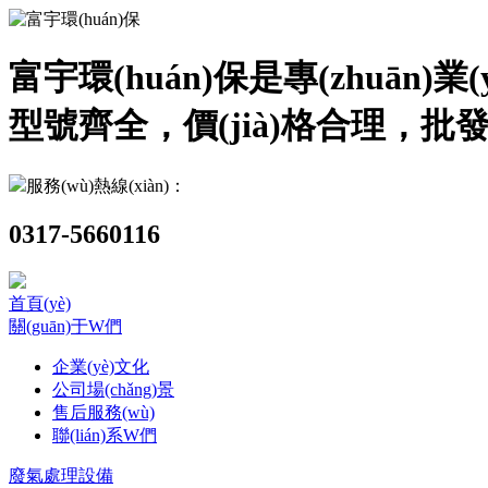
富宇環(huán)保是專(zhuān)業
型號齊全，價(jià)格合理，批
服務(wù)熱線(xiàn)：
0317-5660116
首頁(yè)
關(guān)于W們
企業(yè)文化
公司場(chǎng)景
售后服務(wù)
聯(lián)系W們
廢氣處理設備