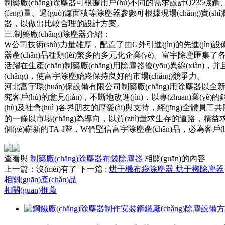
制藥廠(chǎng)除塵器可根據用戶(hù)不同的需求設計Q235碳鋼
(fēng)量、過(guò)濾面積等除塵器參數可根據現場(chǎng)實(shí
器，以做出比較合理的設計方案。
三.制藥廠(chǎng)除塵器介紹：
W公司技術(shù)力量雄厚，配置了由G外引進(jìn)的先進(jìn)設
器產(chǎn)品種類(lèi)繁多的多元化企業(yè)。富宇除塵匯集了各類(l
活躍在生產(chǎn)制藥廠(chǎng)用除塵器優(yōu)異線(xiàn)
(chǎng)，使富宇除塵始終保持良好的市場(chǎng)競爭力。
河北富宇環(huán)保設備有限公司制藥廠(chǎng)用除塵器以全新的市場(
究客戶(hù)的意見(jiàn)，不斷地改進(jìn)，以專(zhuān)業(yè)的
(hù)及社會(huì )各界朋友的厚愛(ài)與支持，經(jīng)全體員工共同奮斗
的一條以市場(chǎng)為導向，以質(zhì)量求生存的道路，精益
個(gè)嶄新的TA-I階，W們堅信富宇除塵產(chǎn)品，必為客戶(
查看與
制藥廠(chǎng)除塵器
布袋除塵器
相關(guān)的內容
上一篇：
沒(méi)有了
下一篇 :
烘干機布袋除塵器-烘干機除塵器
相關(guān)產(chǎn)品
相關(guān)推薦