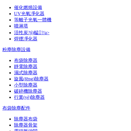
催化燃燒設備
UV光氧凈化器
等離子光氧一體機
噴淋塔
活性炭?jì)艋?/a>
焊煙凈化器
粉塵除塵設備
布袋除塵器
靜電除塵器
濕式除塵器
旋風(fēng)除塵器
小型除塵器
破碎機除塵器
行業(yè)除塵器
布袋除塵配件
除塵器布袋
除塵器骨架