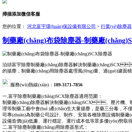
掃描添加微信客服
您的位置：
河北富宇環(huán)保設備有限公司
>
行業(yè)除塵器
制藥廠(chǎng)布袋除塵器-制藥廠(chǎng
泊頭富宇除塵制藥廠(chǎng)除塵器解決制藥廠(chǎng)SCX、壓片
的揚塵，制藥廠(chǎng)用除塵器處理風(fēng)量、過(guò)
服務(wù)熱線(xiàn)：
189-3171-7856
一.富宇除塵制藥廠(chǎng)SCX除塵器適用范圍：
制藥廠(chǎng)除塵器解決制藥廠(chǎng)SCX、壓片機、制粒
理等制藥工藝中會(huì )產(chǎn)生大量揚塵，是藥三分毒
司專(zhuān)為制藥公司設計、制作、安裝各種除塵設備制藥廠(ch
設備造價(jià)低廉、運行穩定、運行成本低等眾多優(yōu)勢取得
二.富宇除塵制藥廠(chǎng)用除塵器形式：