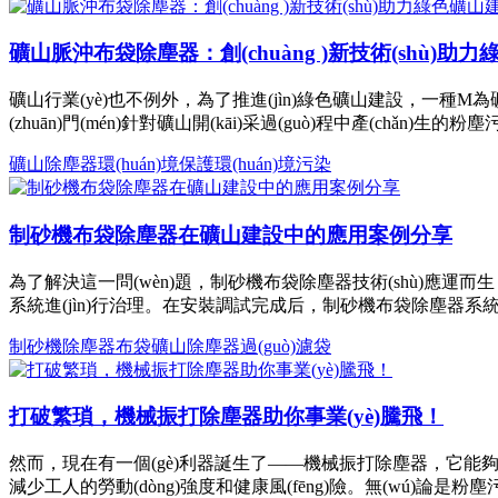
礦山脈沖布袋除塵器：創(chuàng )新技術(shù)助
礦山行業(yè)也不例外，為了推進(jìn)綠色礦山建設，一種M為礦
(zhuān)門(mén)針對礦山開(kāi)采過(guò)程中產(chǎn)生的粉
礦山除塵器
環(huán)境保護
環(huán)境污染
制砂機布袋除塵器在礦山建設中的應用案例分享
為了解決這一問(wèn)題，制砂機布袋除塵器技術(shù)應運而生
系統進(jìn)行治理。在安裝調試完成后，制砂機布袋除塵器系
制砂機
除塵器布袋
礦山除塵器
過(guò)濾袋
打破繁瑣，機械振打除塵器助你事業(yè)騰飛！
然而，現在有一個(gè)利器誕生了——機械振打除塵器，它能夠
減少工人的勞動(dòng)強度和健康風(fēng)險。無(wú)論是粉塵