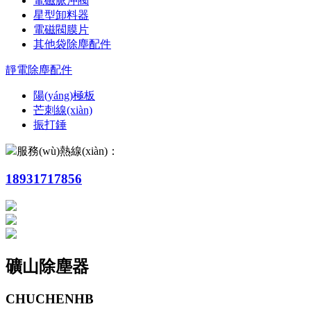
電磁脈沖閥
星型卸料器
電磁閥膜片
其他袋除塵配件
靜電除塵配件
陽(yáng)極板
芒刺線(xiàn)
振打錘
服務(wù)熱線(xiàn)：
18931717856
礦山除塵器
CHUCHENHB