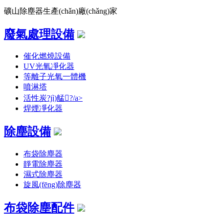
礦山除塵器生產(chǎn)廠(chǎng)家
廢氣處理設備
催化燃燒設備
UV光氧凈化器
等離子光氧一體機
噴淋塔
活性炭?jì)艋?/a>
焊煙凈化器
除塵設備
布袋除塵器
靜電除塵器
濕式除塵器
旋風(fēng)除塵器
布袋除塵配件