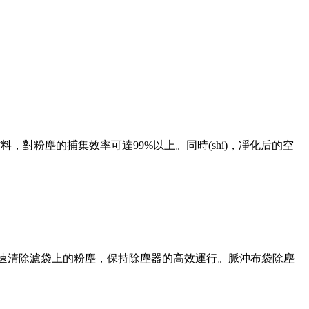
，對粉塵的捕集效率可達99%以上。同時(shí)，凈化后的空
，能夠迅速清除濾袋上的粉塵，保持除塵器的高效運行。脈沖布袋除塵