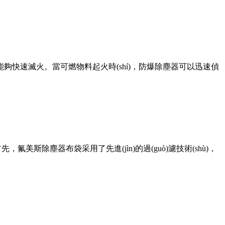
塵器能夠快速滅火。當可燃物料起火時(shí)，防爆除塵器可以迅速偵
氟美斯除塵器布袋采用了先進(jìn)的過(guò)濾技術(shù)，