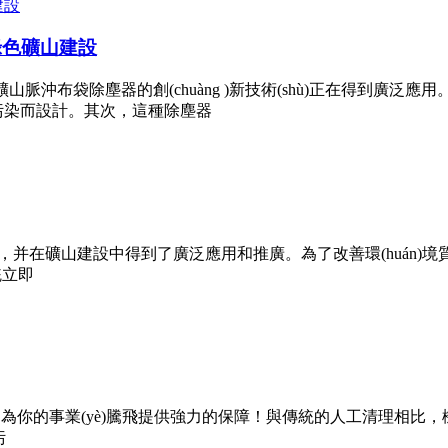
力綠色礦山建設
山脈沖布袋除塵器的創(chuàng )新技術(shù)正在得到廣泛應用
塵污染而設計。其次，這種除塵器
，并在礦山建設中得到了廣泛應用和推廣。為了改善環(huán)境質(
統立即
為你的事業(yè)騰飛提供強力的保障！與傳統的人工清理相比
污