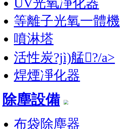
UV光氧凈化器
等離子光氧一體機
噴淋塔
活性炭?jì)艋?/a>
焊煙凈化器
除塵設備
布袋除塵器