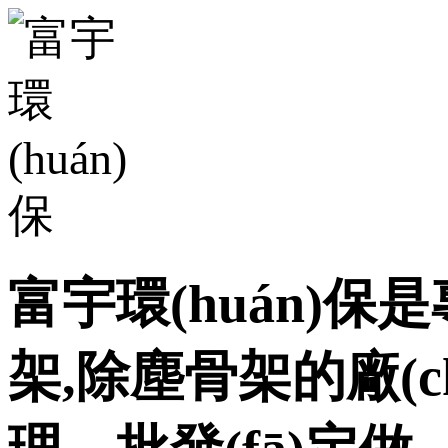
富宇環(huán)保是專
架,除塵骨架的廠(chǎ