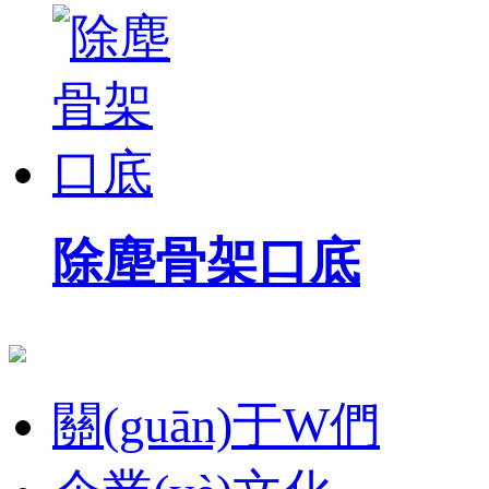
除塵骨架口底
關(guān)于W們