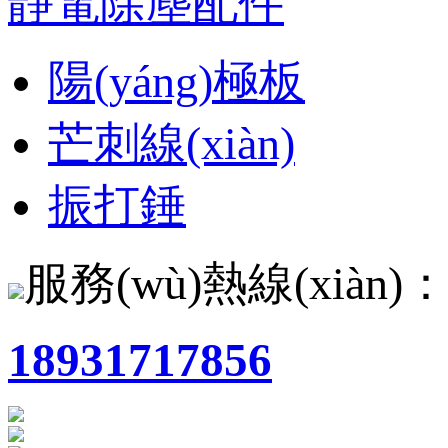
靜電除塵配件
陽(yáng)極板
芒刺線(xiàn)
振打錘
服務(wù)熱線(xiàn)
18931717856