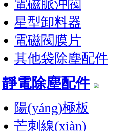
電磁脈沖閥
星型卸料器
電磁閥膜片
其他袋除塵配件
靜電除塵配件
陽(yáng)極板
芒刺線(xiàn)