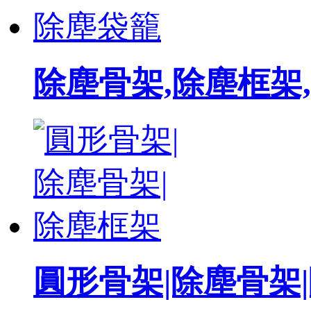
除塵骨架,除塵框架
圓形骨架|除塵骨架