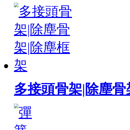
多接頭骨架|除塵骨