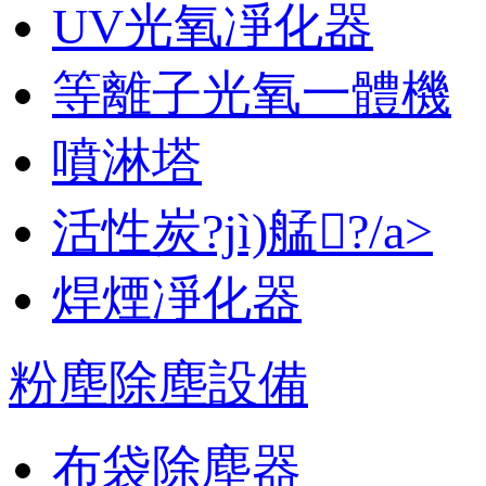
UV光氧凈化器
等離子光氧一體機
噴淋塔
活性炭?jì)艋?/a>
焊煙凈化器
粉塵除塵設備
布袋除塵器