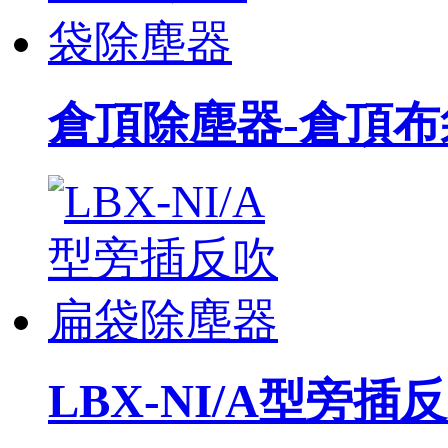
倉頂除塵器-倉頂
LBX-NI/A型旁