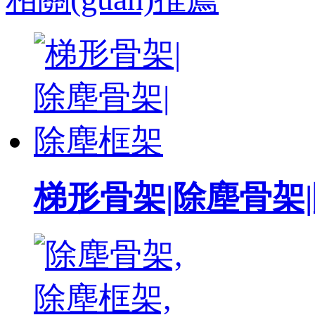
梯形骨架|除塵骨架