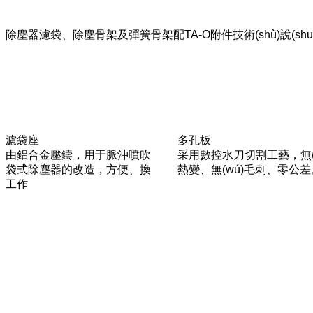
除塵器濾袋、除塵骨架及彈簧骨架配TA-O附件技術(shù)說(shu
濾袋座
多孔板
由鋁合金壓鑄，用于脈沖噴吹
采用數控水刀切割工藝，無(
袋式除塵器的改造，方便、換
熱變、無(wú)毛刺、零公差
工作