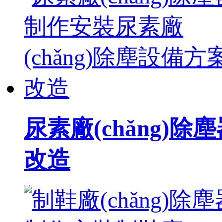
尿素廠(chǎng)除
改造