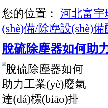
您的位置：
河北富宇環
(shè)備/除塵設(shè
脫硫除塵器如何助力工業(