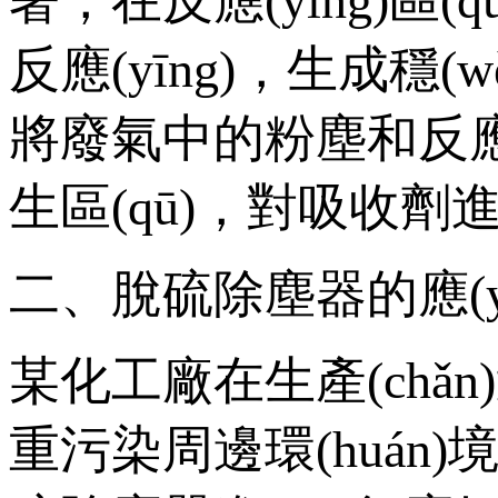
著，在反應(yīng
反應(yīng)，生成穩
將廢氣中的粉塵和反應(yī
生區(qū)，對吸收劑進(
二、脫硫除塵器的
某化工廠在生產(chǎn)過程
重污染周邊環(huán)境