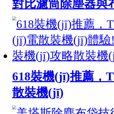
對比濾筒除塵器與
618裝機(jī)推薦
散裝機(jī)