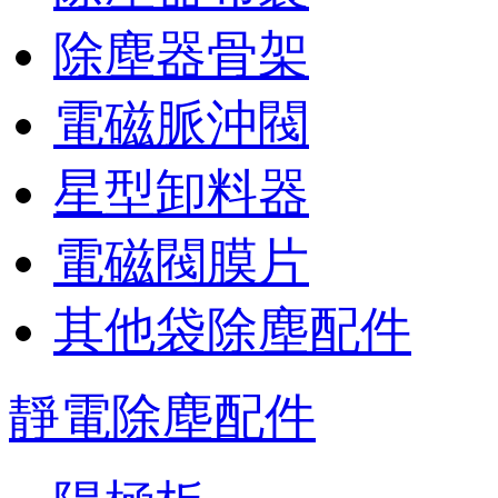
除塵器骨架
電磁脈沖閥
星型卸料器
電磁閥膜片
其他袋除塵配件
靜電除塵配件