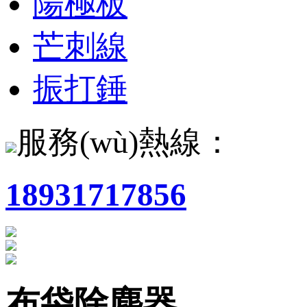
陽極板
芒刺線
振打錘
服務(wù)熱線：
18931717856
布袋除塵器