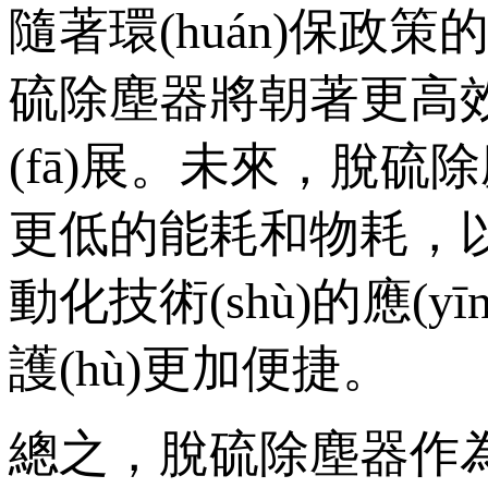
隨著環(huán)保政策的
硫除塵器將朝著更高效、
(fā)展。未來
更低的能耗和物耗，以及
動化技術(shù)的應(y
護(hù)更加便捷。
總之，脫硫除塵器