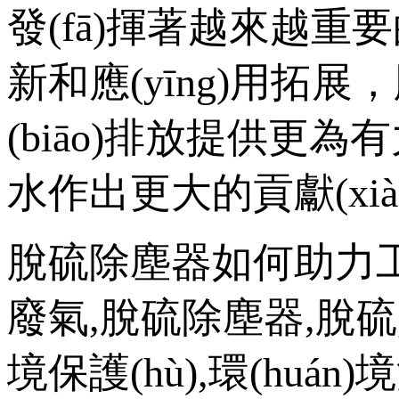
發(fā)揮著越來越重要的作
新和應(yīng)用拓展
(biāo)排放提供更為有力
水作出更大的貢獻(xi
脫硫除塵器如何助力工業(y
廢氣,脫硫除塵器,脫硫,除
境保護(hù),環(huán