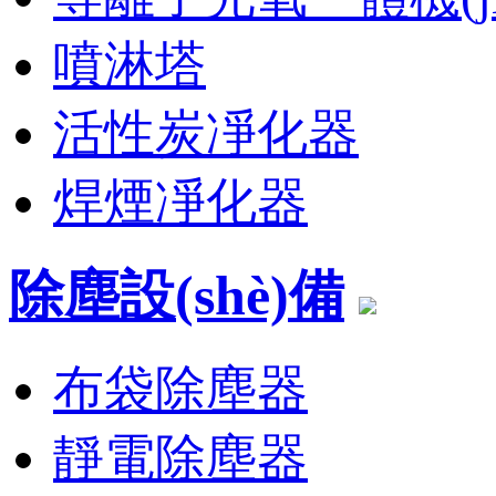
噴淋塔
活性炭凈化器
焊煙凈化器
除塵設(shè)備
布袋除塵器
靜電除塵器