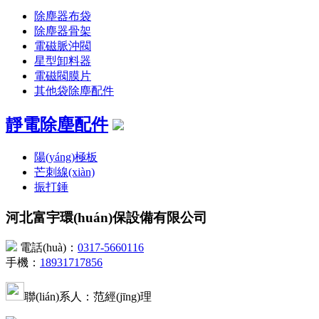
除塵器布袋
除塵器骨架
電磁脈沖閥
星型卸料器
電磁閥膜片
其他袋除塵配件
靜電除塵配件
陽(yáng)極板
芒刺線(xiàn)
振打錘
河北富宇環(huán)保設備有限公司
電話(huà)：
0317-5660116
手機：
18931717856
聯(lián)系人：范經(jīng)理