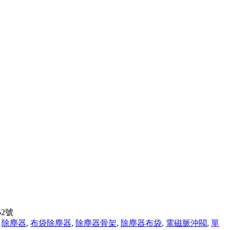
52號
,
除塵器
,
布袋除塵器
,
除塵器骨架
,
除塵器布袋
,
電磁脈沖閥
,
單