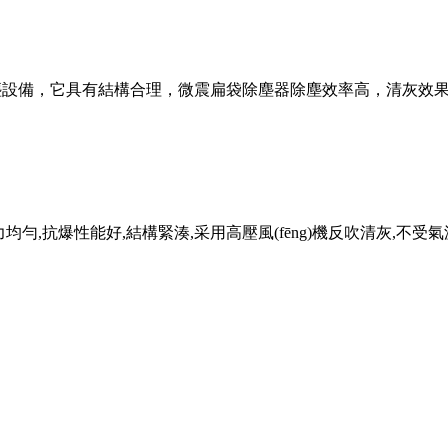
具有結構合理，微震扁袋除塵器除塵效率高，清灰效果好，運行可靠
勻,抗爆性能好,結構緊湊,采用高壓風(fēng)機反吹清灰,不受