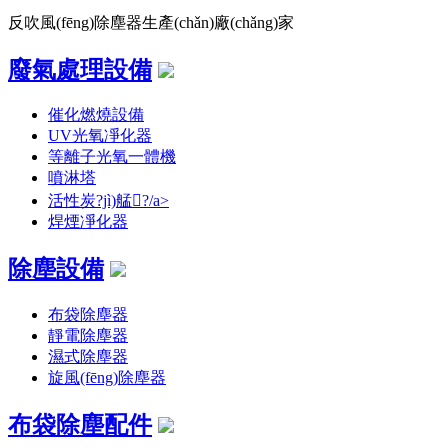
反吹風(fēng)除塵器生產(chǎn)廠(chǎng)家
廢氣處理設備
催化燃燒設備
UV光氧凈化器
等離子光氧一體機
噴淋塔
活性炭?jì)艋?/a>
焊煙凈化器
除塵設備
布袋除塵器
靜電除塵器
濕式除塵器
旋風(fēng)除塵器
布袋除塵配件