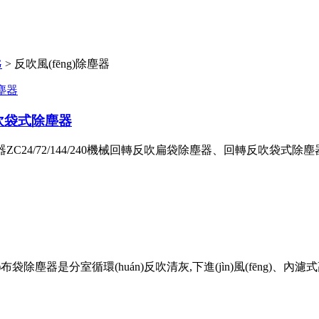
G
> 反吹風(fēng)除塵器
轉反吹袋式除塵器
式除塵器ZC24/72/144/240機械回轉反吹扁袋除塵器、回轉
塵器是分室循環(huán)反吹清灰,下進(jìn)風(fēng)、內濾式高