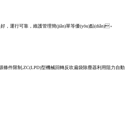
，維護管理簡(jiǎn)單等優(yōu)點(diǎn)。
氣源條件限制,ZC(LPD)型機械回轉反吹扁袋除塵器利用阻力自動